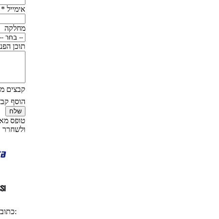
אימייל
*
מחלקה
תוכן הפני
קבצים מצ
הוסף קבצ
שלח
טופס מאת
ולשחרר ק
| פקס: 02-5003824 | דואר אלקטרוני:
כתובת: רחוב יפו 128 מול שוק